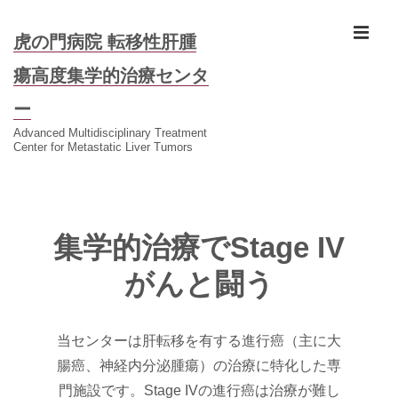
↓
メ
メ
虎の門病院 転移性肝腫
イ
瘍高度集学的治療センタ
ニ
ン
ー
コ
ュ
Advanced Multidisciplinary Treatment
ン
Center for Metastatic Liver Tumors
テ
ー
ン
メ
ツ
イ
へ
集学的治療でStage IV
ン
ス
ナ
がんと闘う
キ
ビ
ッ
ゲ
プ
当センターは肝転移を有する進行癌（主に大
ー
腸癌、神経内分泌腫瘍）の治療に特化した専
シ
門施設です。Stage IVの進行癌は治療が難し