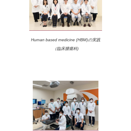
Human based medicine (HBM)の実践
（臨床腫瘍科)